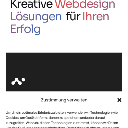
Kreative
Webdesign
Lösungen
für
Ihren
Erfolg
Zustimmung verwalten
Böhm. -
IT Service und
Um dir ein optimales Erlebnis zu bieten, verwenden wir Technologien wie
Cookies, um Geräteinformationen zu speichern und/oder darauf
Weblösungen, die
zuzugreifen. Wenn du diesen Technologien zustimmst, können wir Daten
wie das Surfverhalten oder eindeutige IDs auf dieser Website verarbeiten.