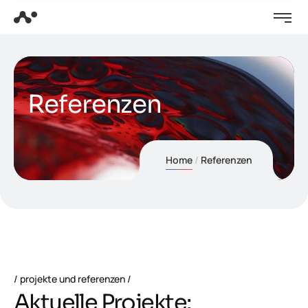
Referenzen
Home
Referenzen
projekte und referenzen
A
k
t
u
e
l
l
e
P
r
o
j
e
k
t
e
: