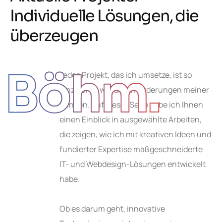
I
n
d
i
v
i
d
u
e
l
l
e
L
ö
s
u
n
g
e
n
,
d
i
e
ü
b
e
r
z
e
u
g
e
n
Böhm.
Jedes Projekt, das ich umsetze, ist so
einzigartig wie die Anforderungen meiner
Kunden. Auf dieser Seite gebe ich Ihnen
einen Einblick in ausgewählte Arbeiten,
die zeigen, wie ich mit kreativen Ideen und
fundierter Expertise maßgeschneiderte
IT- und Webdesign-Lösungen entwickelt
habe.
Ob es darum geht, innovative