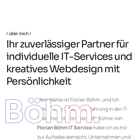
über mich
I
h
r
z
u
v
e
r
l
ä
s
s
i
g
e
r
P
a
r
t
n
e
r
f
ü
r
i
n
d
i
v
i
d
u
e
l
l
e
I
T
-
S
e
r
v
i
c
e
s
u
n
d
k
r
e
a
t
i
v
e
s
W
e
b
d
e
s
i
g
n
m
i
t
P
e
r
s
ö
n
l
i
c
h
k
e
i
t
Böhm.
Mein Name ist Florian Böhm, und ich
bringe über 20 Jahre Erfahrung in der IT-
Branche mit. Als Geschäftsführer von
Florian Böhm IT Service
habe ich es mir
zur Aufgabe gemacht, Unternehmen und