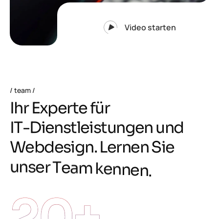
Video starten
team
I
h
r
E
x
p
e
r
t
e
f
ü
r
I
T
-
D
i
e
n
s
t
l
e
i
s
t
u
n
g
e
n
u
n
d
W
e
b
d
e
s
i
g
n
.
L
e
r
n
e
n
S
i
e
u
n
s
e
r
T
e
a
m
k
e
n
n
e
n
.
20
+