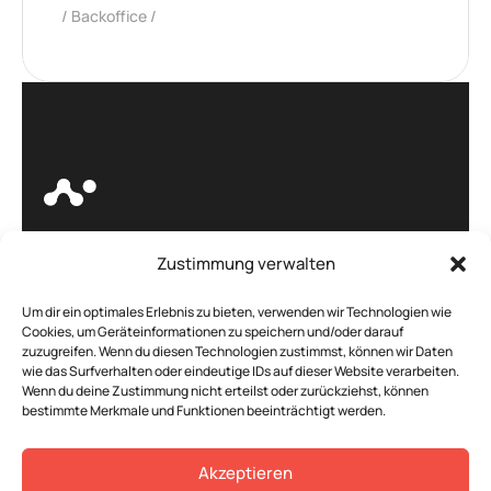
Backoffice
Zustimmung verwalten
Böhm. -
IT Service und
Um dir ein optimales Erlebnis zu bieten, verwenden wir Technologien wie
Cookies, um Geräteinformationen zu speichern und/oder darauf
Weblösungen, die
zuzugreifen. Wenn du diesen Technologien zustimmst, können wir Daten
wie das Surfverhalten oder eindeutige IDs auf dieser Website verarbeiten.
begeistern!
Wenn du deine Zustimmung nicht erteilst oder zurückziehst, können
bestimmte Merkmale und Funktionen beeinträchtigt werden.
Akzeptieren