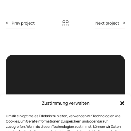
Prev project
Next project
Zustimmung verwalten
Böhm. -
IT Service und
Um dir ein optimales Erlebnis zu bieten, verwenden wir Technologien wie
Cookies, um Geräteinformationen zu speichern und/oder darauf
Weblösungen, die
zuzugreifen. Wenn du diesen Technologien zustimmst, können wir Daten