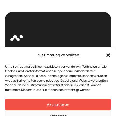
Zustimmung verwalten
Böhm. -
IT Service und
Um dir ein optimales Erlebnis zu bieten, verwenden wir Technologien wie
Cookies, um Geräteinformationen zu speichern und/oder darauf
Weblösungen, die
zuzugreifen. Wenn du diesen Technologien zustimmst, können wir Daten
wie das Surfverhalten oder eindeutige IDs auf dieser Website verarbeiten.
begeistern!
Wenn du deine Zustimmung nicht erteilst oder zurückziehst, können
bestimmte Merkmale und Funktionen beeinträchtigt werden.
Akzeptieren